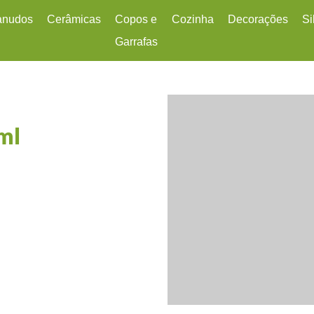
anudos
Cerâmicas
Copos e
Cozinha
Decorações
Si
Garrafas
essórios
Canecas
Em Silicone
Cozinha
Bandejas
Ba
nudos de Aço Inox
Pratos e Bowls
Mixer
Cestas
Co
nudos de Silicone
Xícaras
Térmicos
Diversos
C
Jogos Americanos
Es
ml
Sousplats
Es
Fo
Lu
P
Pi
Ra
T