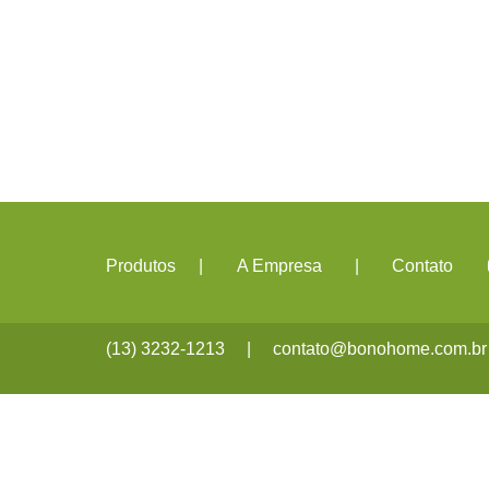
Produtos
|
A Empresa
|
Contato
(13) 3232-1213
|
contato@bonohome.com.br