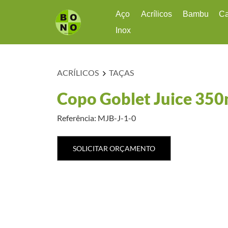
Aço
Acrílicos
Bambu
C
Inox
Outros
Acrílicos de Cozinha
Bambu
Ac
Para Drinks
Bowls
Ca
ACRÍLICOS
TAÇAS
Utensílios em Inox
Copos
Ca
Jarras
Copo Goblet Juice 350
Organizadores
Referência: MJB-J-1-0
Potes Herméticos
Saladeiras
SOLICITAR ORÇAMENTO
Taças