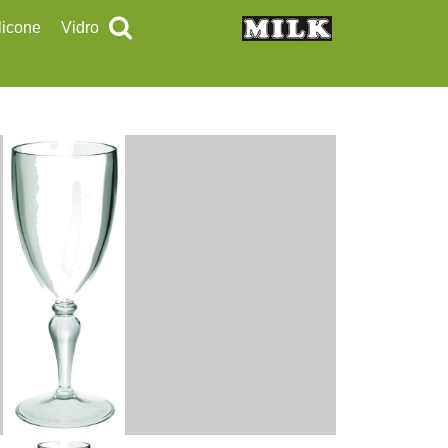
licone
Vidro
tedores
Vidros
lheres
onchas
cumadeiras
pátulas
rma e Apoiadores
vas
egadores
ncéis
los
ampas