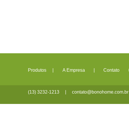
Produtos
|
A Empresa
|
Contato
(13) 3232-1213
|
contato@bonohome.com.br