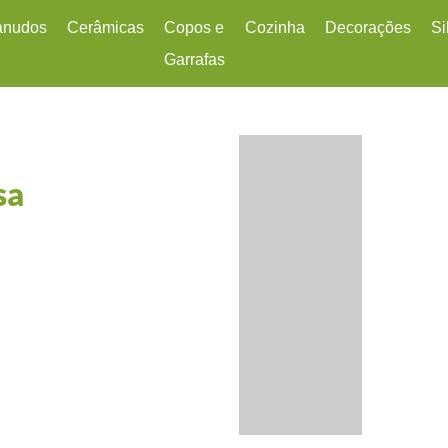
anudos
Cerâmicas
Copos e
Cozinha
Decorações
Si
Garrafas
essórios
Canecas
Em Silicone
Cozinha
Bandejas
Ba
nudos de Aço Inox
Pratos e Bowls
Mixer
Cestas
Co
nudos de Silicone
Xícaras
Térmicos
Diversos
C
Jogos Americanos
Es
sa
Sousplats
Es
Fo
Lu
P
Pi
Ra
T