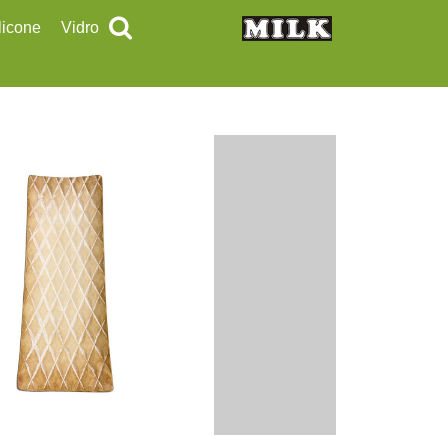
licone
Vidro
tedores
Vidros
lheres
onchas
cumadeiras
pátulas
rma e Apoiadores
vas
egadores
ncéis
los
ampas