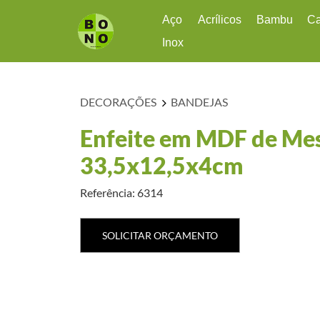
Aço
Acrílicos
Bambu
C
Inox
Outros
Acrílicos de Cozinha
Bambu
Ac
Para Drinks
Bowls
Ca
DECORAÇÕES
BANDEJAS
Utensílios em Inox
Copos
Ca
Jarras
Enfeite em MDF de Me
Organizadores
33,5x12,5x4cm
Potes Herméticos
Saladeiras
Referência: 6314
Taças
SOLICITAR ORÇAMENTO