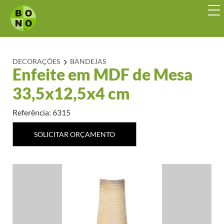
DECORAÇÕES
BANDEJAS
Enfeite em MDF de Mesa
33,5x12,5x4 cm
Referência: 6315
SOLICITAR ORÇAMENTO